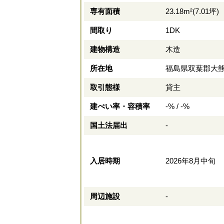
専有面積
23.18m²(7.01坪)
間取り
1DK
建物構造
木造
所在地
福島県双葉郡大
取引態様
貸主
建ぺい率・容積率
-% / -%
国土法届出
-
入居時期
2026年8月中旬
周辺施設
-