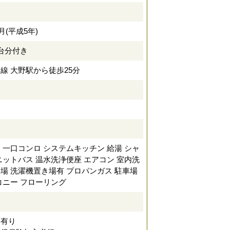
1月(平成5年)
台分付き
線 大野駅から徒歩25分
定
ロ
一口コンロ
システムキッチン
給湯
シャ
ニットバス
温水洗浄便座
エアコン
室内洗
き場
洗濯機置き場有
プロパンガス
駐車場
コニー
フローリング
査有り