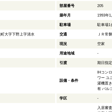
部屋番号
205
築年月
1993年
駐車場
駐車場1
熊町大字下野上字清水
交通
ＪＲ常磐
現況
空家
用途地域
-
引渡
期日指
IHコン
ワー
ユ
設備・条件
濯機置
有
バル
学区
-
入居審