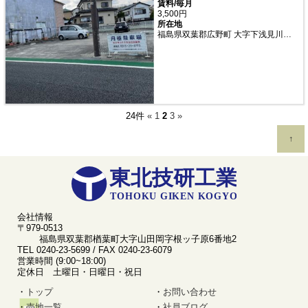
賃料/毎月
3,500円
所在地
福島県双葉郡広野町 大字下浅見川字広長
24件
«
1
2
3
»
↑
会社情報
〒979-0513
福島県双葉郡楢葉町大字山田岡字根ッ子原6番地2
TEL 0240-23-5699 / FAX 0240-23-6079
営業時間 (9:00~18:00)
定休日 土曜日・日曜日・祝日
トップ
お問い合わせ
売地一覧
社員ブログ