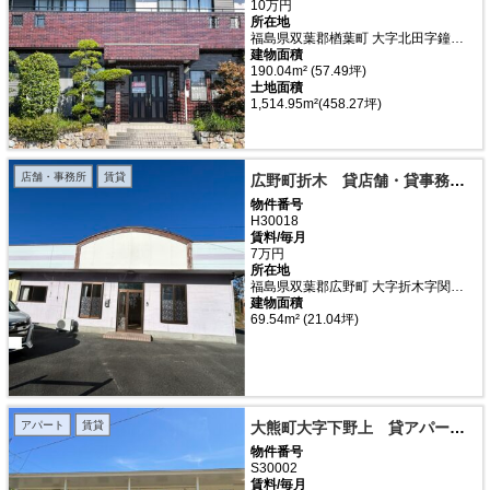
10万円
所在地
福島県双葉郡楢葉町 大字北田字鐘突堂
建物面積
190.04m² (57.49坪)
土地面積
1,514.95m²(458.27坪)
店舗・事務所
賃貸
広野町折木 貸店舗・貸事務所 ヒカリ戸建
物件番号
H30018
賃料/毎月
7万円
所在地
福島県双葉郡広野町 大字折木字関の上
建物面積
69.54m² (21.04坪)
アパート
賃貸
大熊町大字下野上 貸アパート ハイツ グレイス 205号室
物件番号
S30002
賃料/毎月