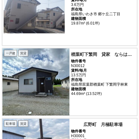
3.6万円
所在地
福島県いわき市 郷ケ丘二丁目
建物面積
19.87m² (6.01坪)
一戸建
賃貸
楢葉町下繁岡 貸家 ならは福寿荘
物件番号
N30012
賃料/毎月
13.5万円
所在地
福島県双葉郡楢葉町 下繁岡字林東
建物面積
44.69m² (13.52坪)
駐車場
賃貸
広野町 月極駐車場
物件番号
H30001