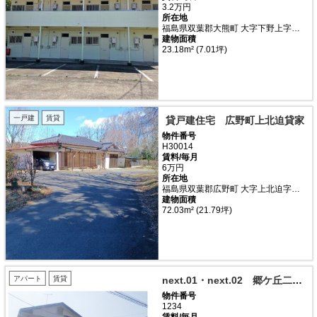
3.2万円
所在地
福島県双葉郡大熊町 大字下野上字清水
建物面積
23.18m² (7.01坪)
一戸建
賃貸
貸戸建住宅 広野町上北迫貸家
物件番号
H30014
賃料/毎月
6万円
所在地
福島県双葉郡広野町 大字上北迫字二本椚
建物面積
72.03m² (21.79坪)
アパート
賃貸
next.01・next.02 郷ケ丘二丁目
物件番号
1234
賃料/毎月