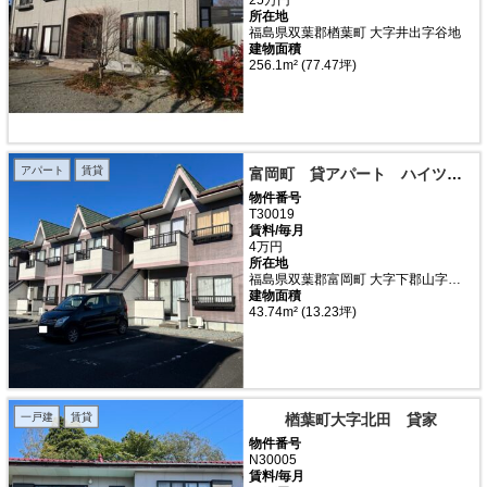
所在地
福島県双葉郡楢葉町 大字井出字谷地
建物面積
256.1m² (77.47坪)
アパート
賃貸
富岡町 貸アパート ハイツ・ラフォーレA
物件番号
T30019
賃料/毎月
4万円
所在地
福島県双葉郡富岡町 大字下郡山字真壁
建物面積
43.74m² (13.23坪)
一戸建
賃貸
楢葉町大字北田 貸家
物件番号
N30005
賃料/毎月