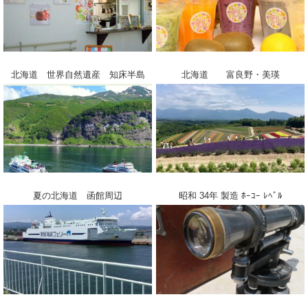
北海道 世界自然遺産 知床半島
北海道 富良野・美瑛
夏の北海道 函館周辺
昭和 34年 製造 ﾎｰｺｰ ﾚﾍﾞﾙ