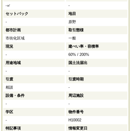
-㎡
-
セットバック
地目
-
原野
都市計画
取引態様
市街化区域
一般
現況
建ぺい率・容積率
-
60% / 200%
用途地域
国土法届出
-
-
引渡
引渡時期
相談
-
設備・条件
周辺施設
-
-
学区
物件番号
-
H10002
特記事項
情報変更日