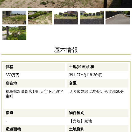
基本情報
価格
土地(区画)面積
650万円
391.27m²(118.36坪)
所在地
交通
福島県双葉郡広野町大字下北迫字
ＪＲ常磐線 広野駅から徒歩20分
東町
接道
物件種別
-
【売地】売地
私道面積
土地権利