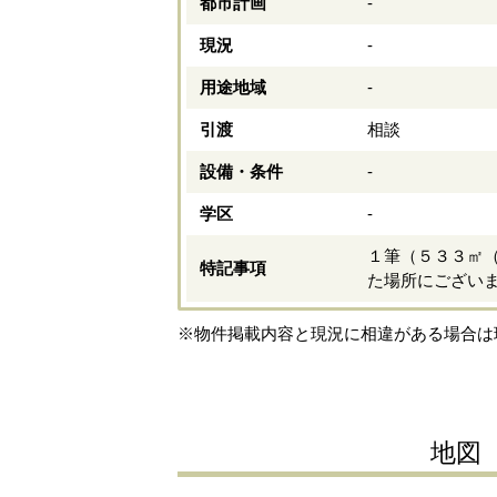
都市計画
-
現況
-
用途地域
-
引渡
相談
設備・条件
-
学区
-
１筆（５３３㎡
特記事項
た場所にござい
※物件掲載内容と現況に相違がある場合は
地図