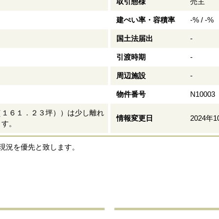
取引態様
売主
建ぺい率・容積率
-% / -%
国土法届出
-
引渡時期
-
周辺施設
-
物件番号
N10003
（１６１．２３坪））は少し離れ
情報変更日
2024年
ます。
現況を優先と致します。