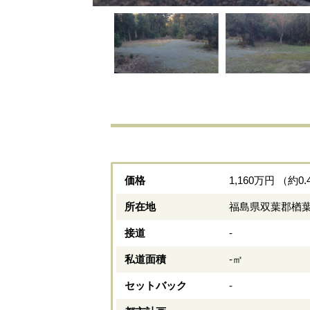
価格
1,160万円 （約0
所在地
福島県双葉郡楢
接道
-
私道面積
-㎡
セットバック
-