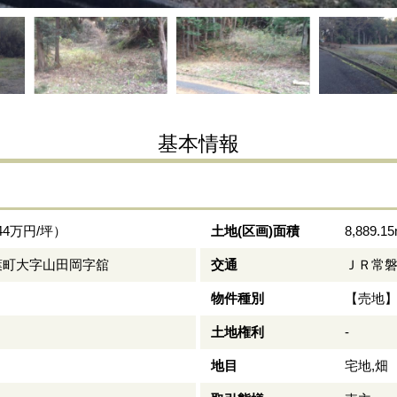
基本情報
.44万円/坪）
土地(区画)面積
8,889.1
葉町大字山田岡字舘
交通
ＪＲ常磐
物件種別
【売地
土地権利
-
地目
宅地,畑