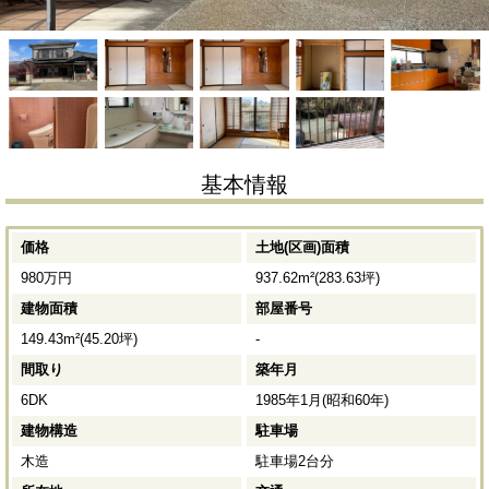
基本情報
価格
土地(区画)面積
980万円
937.62m²(283.63坪)
建物面積
部屋番号
149.43m²(45.20坪)
-
間取り
築年月
6DK
1985年1月(昭和60年)
建物構造
駐車場
木造
駐車場2台分