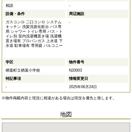
相談
-
設備・条件
周辺施設
ガスコンロ
二口コンロ
システム
-
キッチン
洗髪洗面化粧台
バス専
用
シャワー
トイレ専用
バス・ト
イレ別
室内洗濯機置き場
洗濯機
置き場有
プロパンガス
上水道
下
水道
駐車場有
専用庭
バルコニー
学区
物件番号
楢葉町立楢葉小学校
N20003
特記事項
情報変更日
-
2025年06月24日
※物件掲載内容と現況に相違がある場合は現況を優先と致します。
地図