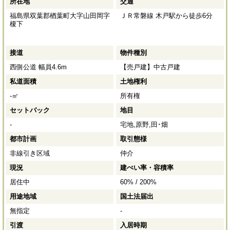
所在地
交通
福島県双葉郡楢葉町大字山田岡字
ＪＲ常磐線 木戸駅から徒歩6分
榎下
接道
物件種別
西側公道 幅員4.6m
【売戸建】中古戸建
私道面積
土地権利
-㎡
所有権
セットバック
地目
-
宅地,原野,田･畑
都市計画
取引態様
非線引き区域
仲介
現況
建ぺい率・容積率
居住中
60% / 200%
用途地域
国土法届出
無指定
-
引渡
入居時期